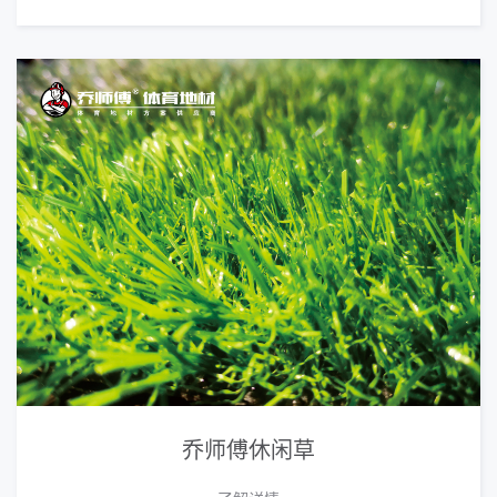
乔师傅休闲草