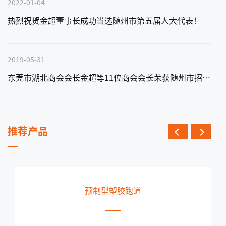
2022-01-04
热烈祝贺金超董事长成功当选随州市第五届人大代表！
2019-05-31
东莞市湖北商会会长金超等11位商会会长荣获随州市招商大使称号
推荐产品
透气型塑胶跑道