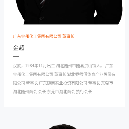
广东金邦化工集团有限公司 董事长
金超
汉族，1984年11月出生 湖北随州市随县洪山镇人。 广东
金邦化工集团有限公司 董事长 湖北乔师傅体育产业股份有
限公司 董事长 广东随商实业投资有限公司 董事长 东莞市
湖北随州商会 会长 东莞市湖北商会 执行会长