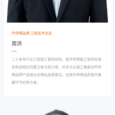
乔师傅品牌 工程技术总监
周洪
二十多年行业工程施工管控经验，是乔师傅施工管控标准
化和流程化的建立者与执行者，并多次从施工角度对乔师
傅品牌产品提出合理化品质建议，也是乔师傅品质提升重
要环节的参与者。