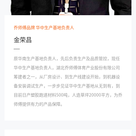
乔师傅品牌 华中⽣产基地负责⼈
⾦荣昌
原华南生产基地负责人，先后负责生产及品质管控，现任
华中生产基地负责人，湖北乔师傅体育产业股份有限公司
筹建者之一，从厂房设计、到生产线建设开始，到机器设
备安装调试生产，一步步见证华中生产基地从无到有，到
目前日产塑胶跑道材料500吨，人造草坪20000平方，为乔
师傅提供有力的产品保障。