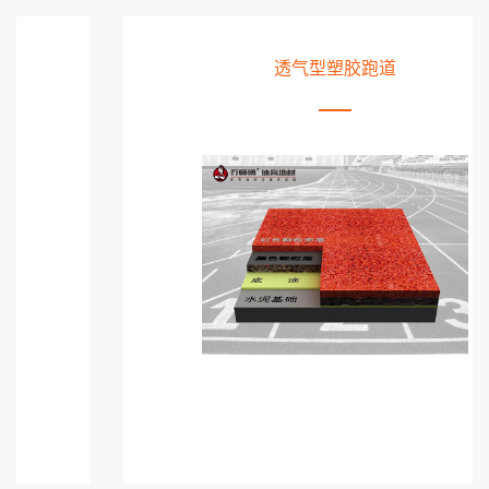
透气型塑胶跑道