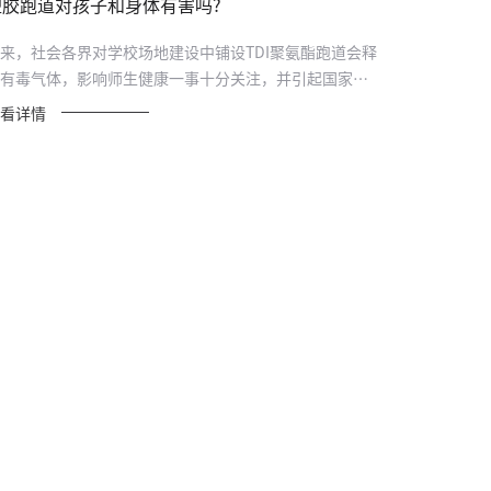
塑胶跑道对孩子和身体有害吗?
来，社会各界对学校场地建设中铺设TDI聚氨酯跑道会释
有毒气体，影响师生健康一事十分关注，并引起国家教
部高度...
看详情