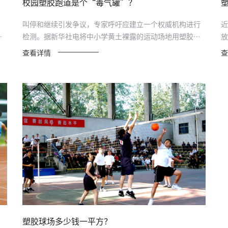
校园塑胶跑道是个“毒气罐”？
叫停和继续引发争议，专家呼吁应建立一个权威机构进行
近
上
检测。据新华社电将中小学黄土裸露的运动场地用塑胶跑
放
道覆...
育
查看详情
查
塑胶球场多少钱一平方？