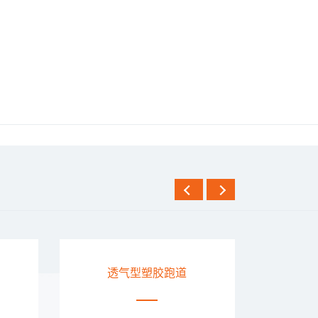
EPDM塑胶跑道
复