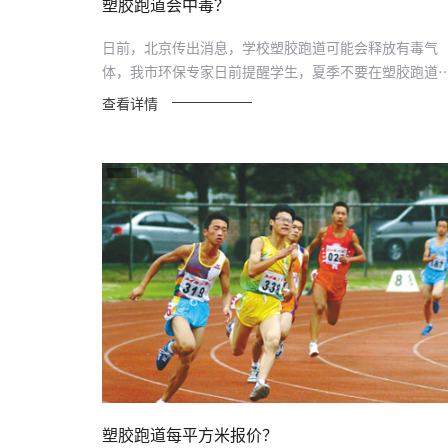
塑胶跑道会中毒？
日前，北京传出消息，学校塑胶跑道可能会释放有毒气
体，我市环保专家日前提醒学生，夏季不要在塑胶跑道
长时间...
查看详情
塑胶跑道每平方米报价？