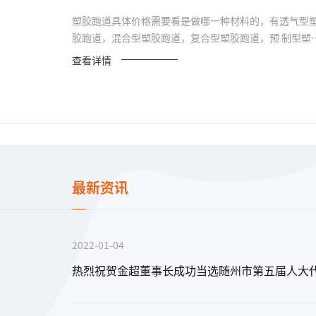
塑胶跑道具体价格需要看是做哪一种材料的，有透气型
胶跑道，混合型塑胶跑道，复合型塑胶跑道，预 制型塑
跑道等...
查看详情
最新资讯
2022-01-04
塑胶跑道
热烈祝贺金超董事长成功当选随州市第五届人大
复合型塑胶跑道