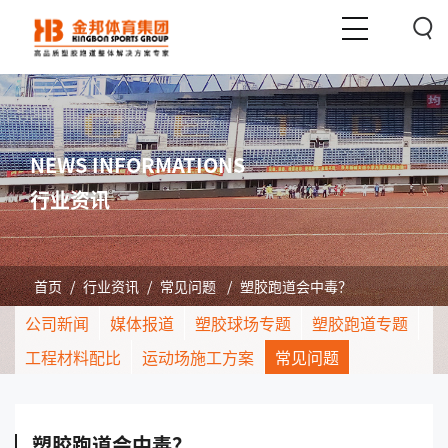
NEWS INFORMATIONS
行业资讯
首页
/
行业资讯
/
常见问题
/
塑胶跑道会中毒？
公司新闻
媒体报道
塑胶球场专题
塑胶跑道专题
工程材料配比
运动场施工方案
常见问题
塑胶跑道会中毒？