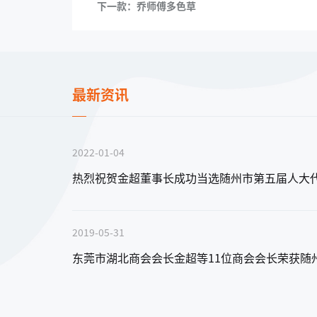
下一款：乔师傅多色草
最新资讯
2022-01-04
热烈祝贺金超董事长成功当选随州市第五届人大
EPDM塑胶跑道
2019-05-31
东莞市湖北商会会长金超等11位商会会长荣获随