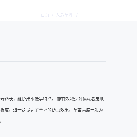
首页
/
人造草坪
/
乔师傅运动草
寿命长，维护成本低等特点。 能有效减少对运动者皮肤
挺拔度，进一步提高了草坪的仿真效果，草苗高度一般为
。