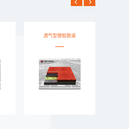
EPDM塑胶跑道
复