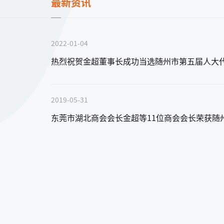
最新资讯
2022-01-04
塑胶跑道
热烈祝贺金超董事长成功当选随州市第五届人大
复合型塑胶跑道
2019-05-31
东莞市湖北商会会长金超等11位商会会长荣获随