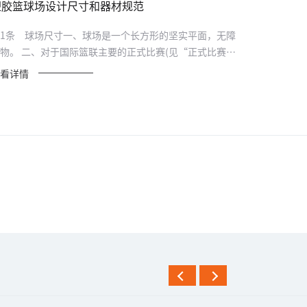
塑胶篮球场设计尺寸和器材规范
1条 球场尺寸一、球场是一个长方形的坚实平面，无障
物。 二、对于国际篮联主要的正式比赛(见“正式比赛程
”...
看详情