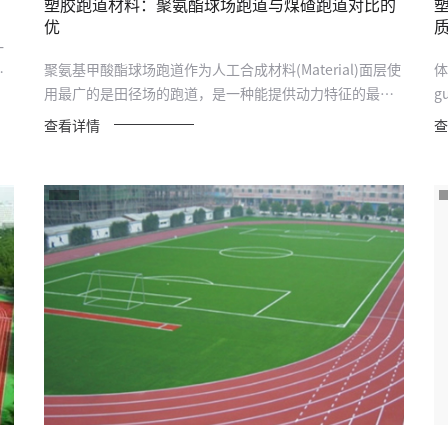
塑胶跑道材料：聚氨酯球场跑道与煤碴跑道对比的
优
一
聚氨基甲酸酯球场跑道作为人工合成材料(Material)面层使
体
色
用最广的是田径场的跑道，是一种能提供动力特征的最佳
g
组合的运...
查看详情
查