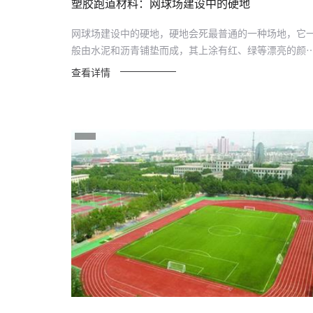
塑胶跑道材料：网球场建设中的硬地
网球场建设中的硬地，硬地会死最普通的一种场地，它
般由水泥和沥青铺垫而成，其上涂有红、绿等漂亮的颜
或铺有一层...
查看详情