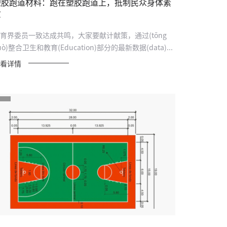
塑胶跑道材料：跑在塑胶跑道上，抵制民众身体素
质
育界委员一致达成共鸣，大家要献计献策，通过(tōng
uò)整合卫生和教育(Education)部分的最新数据(data)...
看详情