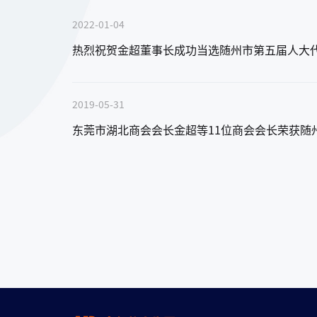
2022-01-04
塑胶跑道
热烈祝贺金超董事长成功当选随州市第五届人大
预制型塑胶跑道
2019-05-31
东莞市湖北商会会长金超等11位商会会长荣获随