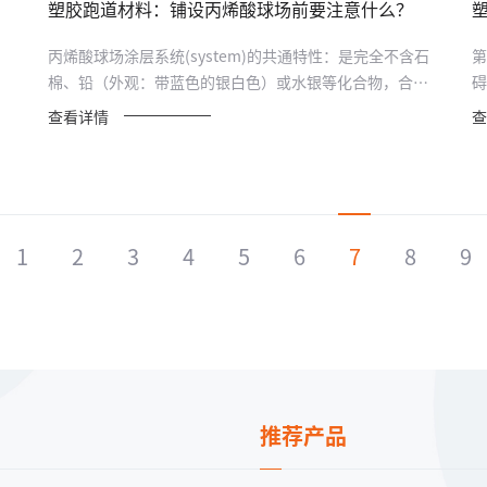
塑胶跑道材料：铺设丙烯酸球场前要注意什么？
丙烯酸球场涂层系统(system)的共通特性：是完全不含石
第
棉、铅（外观：带蓝色的银白色）或水银等化合物，合乎
碍
环境保护...
序
查看详情
查
1
2
3
4
5
6
7
8
9
推荐产品