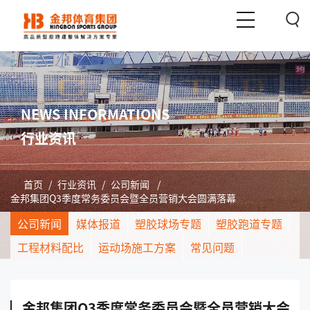
NEWS INFORMATIONS
行业资讯
首页
/
行业资讯
/
公司新闻
/
金邦集团Q3季度常务委员会暨全员营销大会圆满落幕
公司新闻
媒体报道
塑胶球场专题
塑胶跑道专题
工程材料配比
运动场施工方案
常见问题
金邦集团Q3季度常务委员会暨全员营销大会