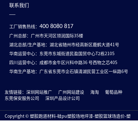
联系我们
工厂销售热线：
400 8080 817
广州总部：广州市天河区领润国际35楼
湖北总部/生产基地：湖北省随州市经高新区鹿鹤大道41号
华南运营中心：东莞市东城街道民盈国贸中心T2栋2105
四川运营中心：成都市金牛区兴科中路36 号西物之芯405
华南生产基地：广东省东莞市企石镇清湖民营工业区一纵路6号
友情链接：
深圳网站推广
广州网站建设
海淘
葡萄品种
东莞保安服务公司
深圳产品设计公司
Copyright © 塑胶跑道材料-硅pu塑胶场地坪漆-塑胶篮球场造价-塑
胶跑道生产厂家-塑胶篮球场施工 All Rights Reserved.
粤ICP备
17151738号
技术支持：
网络推广
网站地图
XML