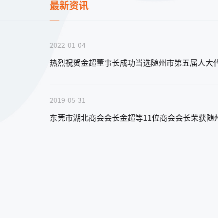
最新资讯
2022-01-04
塑胶跑道
热烈祝贺金超董事长成功当选随州市第五届人大
复合型塑胶跑道
2019-05-31
东莞市湖北商会会长金超等11位商会会长荣获随