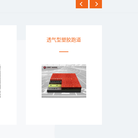
EPDM塑胶跑道
复